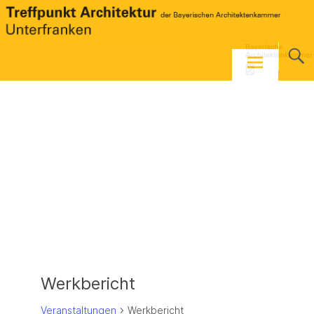
Skip
to
content
Werkbericht
Veranstaltungen
Werkbericht