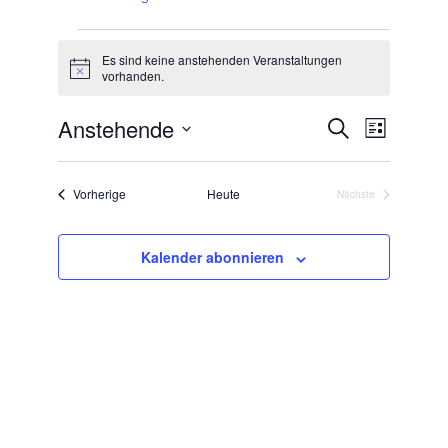
Veranstaltungen
Es sind keine anstehenden Veranstaltungen
Hinweis
vorhanden.
Anstehende
Veranstaltu
Veransta
Suche
Liste
Ansichte
Suche
Datum
Navigati
und
wählen.
Veranstaltungen
Vorherige
Heute
Ansichten,
Nächste
Veranstaltungen
Navigation
Kalender abonnieren