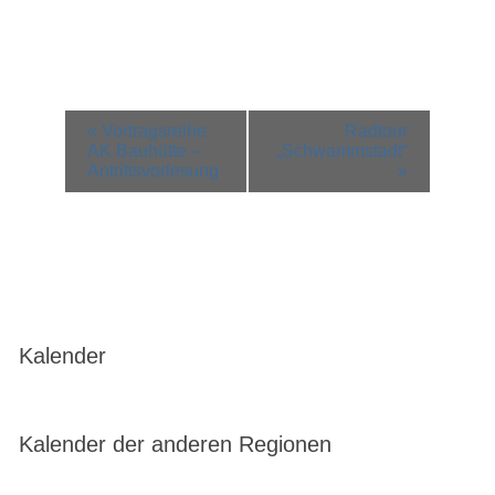
Veranstaltung-
«
Vortragsreihe
Radtour
Navigation
AK Bauhütte –
„Schwammstadt“
Antrittsvorlesung
»
Kalender
Kalender der anderen Regionen