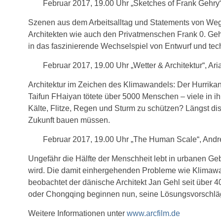
Februar 2017, 19.00 Uhr „Sketches of Frank Gehry“
Szenen aus dem Arbeitsalltag und Statements von Weg
Architekten wie auch den Privatmenschen Frank 0. Gehry
in das faszinierende Wechselspiel von Ent­wurf und te
Februar 2017, 19.00 Uhr „Wetter & Architektur“, Ar
Architektur im Zeichen des Klimawandels: Der Hurrikan 
Taifun FHaiyan tötete über 5000 Menschen – viele in ihr
Kälte, Flitze, Regen und Sturm zu schützen? Längst disk
Zukunft bau­en müssen.
Februar 2017, 19.00 Uhr „The Human Scale“, Andr
Ungefähr die Hälfte der Menschheit lebt in urbanen Ge
wird. Die damit einhergehenden Probleme wie Klimaw
beobachtet der dänische Architekt Jan Gehl seit über
oder Chongqing beginnen nun, seine Lösungsvorschläg
Weitere Informationen unter
www.arcfilm.de