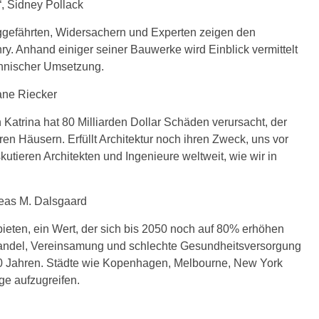
, Sidney Pollack
gefährten, Widersachern und Ex­perten zeigen den
. Anhand ei­niger seiner Bauwerke wird Einblick vermittelt
chnischer Umsetzung.
iane Riecker
Katrina hat 80 Milliarden Dollar Schäden verursacht, der
en Häusern. Erfüllt Architektur noch ihren Zweck, uns vor
utieren Architekten und Ingenieure weltweit, wie wir in
eas M. Dalsgaard
bieten, ein Wert, der sich bis 2050 noch auf 80% erhöhen
andel, Ver­einsamung und schlechte Gesundheitsversorgung
 40 Jahren. Städte wie Kopenhagen, Melbourne, New York
e aufzugreifen.