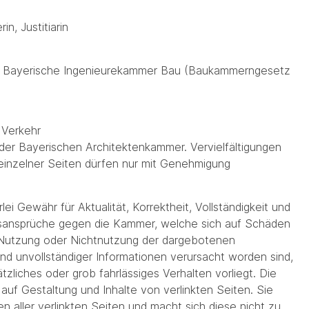
n, Justitiarin
d Bayerische Ingenieurekammer Bau (Baukammerngesetz
 Verkehr
 der Bayerischen Architektenkammer. Vervielfältigungen
 einzelner Seiten dürfen nur mit Genehmigung
 Gewähr für Aktualität, Korrektheit, Vollständigkeit und
ngsansprüche gegen die Kammer, welche sich auf Schäden
ie Nutzung oder Nichtnutzung der dargebotenen
nd unvollständiger Informationen verursacht worden sind,
tzliches oder grob fahrlässiges Verhalten vorliegt. Die
auf Gestaltung und Inhalte von verlinkten Seiten. Sie
ten aller verlinkten Seiten und macht sich diese nicht zu