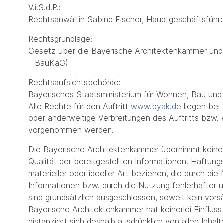
V.i.S.d.P.:
Rechtsanwältin Sabine Fischer, Hauptgeschäftsführeri
Rechtsgrundlage:
Gesetz über die Bayerische Architektenkammer un
– BauKaG)
Rechtsaufsichtsbehörde:
Bayerisches Staatsministerium für Wohnen, Bau und
Alle Rechte für den Auftritt
www.byak.de
liegen bei
oder anderweitige Verbreitungen des Auftritts bzw.
vorgenommen werden.
Die Bayerische Architektenkammer übernimmt keinerlei
Qualität der bereitgestellten Informationen. Haftu
materieller oder ideeller Art beziehen, die durch d
Informationen bzw. durch die Nutzung fehlerhafter u
sind grundsätzlich ausgeschlossen, soweit kein vorsä
Bayerische Architektenkammer hat keinerlei Einfluss 
distanziert sich deshalb ausdrücklich von allen Inhal