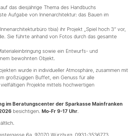
 auf das diesjährige Thema des Handbuchs
ste Aufgabe von Innenarchitektur: das Bauen im
Innenarchitekturbüro tbia) ihr Projekt „Spiel hoch 3“ vor,
rde. Sie führte anhand von Fotos durch das gesamte
s
aterialeinbringung sowie ein Entwurfs- und
einem bewohnten Objekt.
Projekten wurde in individueller Atmosphäre, zusammen mit
 großzügigen Buffet, ein Genuss für alle
vielfältigen Projekte mittels hochwertigen
ng im Beratungscenter der Sparkasse Mainfranken
.2026
besichtigen.
Mo-Fr 9-17 Uhr
.
ltlich.
meistergasse 6a, 97070 Würzburg, 0931-3536773