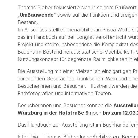
Thomas Bieber fokussierte sich in seinem Grußwort
„UmBauwende“
sowie auf die Funktion und ureigen
Bestand.
Im Anschluss stellte Innenarchitektin Prisca Wolters (
das im Handbuch auf der Longlist veröffentlicht wu
Projekt und stellte insbesondere die Komplexität de
Bauens im Bestand heraus: statische Machbarkeit, M
Nutzungskonzept für begrenzte Räumlichkeiten in 
Die Ausstellung mit einer Vielzahl an einzigartigen 
anregenden Gesprächen, fränkischem Wein und einem
Besucherinnen und Besucher. Illustriert werden die 
Farbfotografien und informativen Texten.
Besucherinnen und Besucher können die
Ausstellu
Würzburg in der Hofstraße 9
noch
bis zum 12.03
Das Handbuch zur Ausstellung ist im Buchhandel erhä
Info: tbia – Thomas Bieber InnenArchitekten, Berg