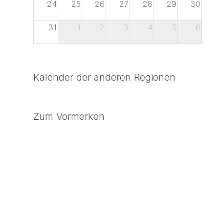
24
25
26
27
28
29
30
31
1
2
3
4
5
6
Kalender der anderen Regionen
Zum Vormerken