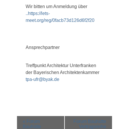
Wir bitten um Anmeldung über
..https://lets-
meet.org/reg/0facb73d126d6f2f20
Ansprechpartner
Treffpunkt Architektur Unterfranken
der Bayerischen Architektenkammer
tpa-ufr@byak.de
Veranstaltung-
«
Forum
Forum Bauhütte
Navigation
Bauhütte
Vortragsreihe