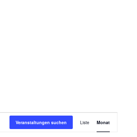
Veranstaltung
Veranstaltungen suchen
Liste
Ansichten-
Monat
Navigation