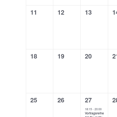
0
0
0
0
11
12
13
1
Veranstaltungen,
Veranstaltungen,
Veranstalt
V
0
0
0
0
18
19
20
2
Veranstaltungen,
Veranstaltungen,
Veranstalt
V
0
0
1
0
25
26
27
2
Veranstaltungen,
Veranstaltungen,
Veranstalt
V
18:15
-
20:00
Vortragsreihe