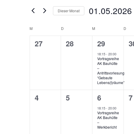
Ansichten,
Suche
01.05.2026
Navigation
Dieser Monat
nach
Veranstaltungen
Datum
Schlüsselwort.
wählen.
Kalender
M
MONTAG
D
DIENSTAG
M
MITTWOCH
D
DON
von
0
0
1
0
27
28
29
3
Veranstaltungen
Veranstaltungen,
Veranstaltungen,
Veranstalt
V
18:15
-
20:00
Vortragsreihe
AK Bauhütte
–
Antrittsvorlesung
“Gebaute
Lebens(t)räume”
0
0
1
0
4
5
6
7
Veranstaltungen,
Veranstaltungen,
Veranstalt
V
18:15
-
20:00
Vortragsreihe
AK Bauhütte
–
Werkbericht