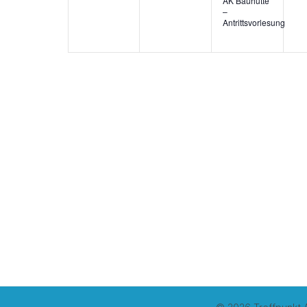
AK Bauhütte
–
Antrittsvorlesung