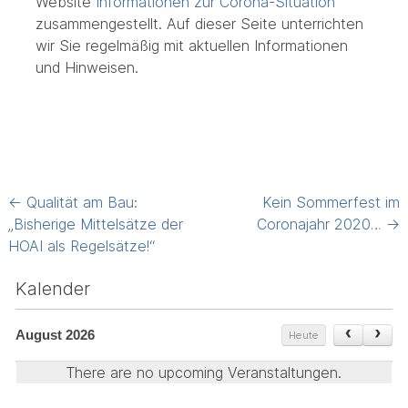
Website
Informationen zur Corona-Situation
zusammengestellt. Auf dieser Seite unterrichten
wir Sie regelmäßig mit aktuellen Informationen
und Hinweisen.
Post
←
Qualität am Bau:
Kein Sommerfest im
navigation
„Bisherige Mittelsätze der
Coronajahr 2020…
→
HOAI als Regelsätze!“
Kalender
August 2026
Heute
There are no upcoming Veranstaltungen.