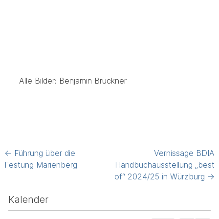
Alle Bilder: Benjamin Brückner
Post
←
Führung über die
Vernissage BDIA
navigation
Festung Marienberg
Handbuchausstellung „best
of“ 2024/25 in Würzburg
→
Kalender