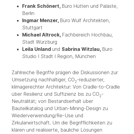
Frank Schönert,
Büro
Hütten und Paläste,
Berlin
Ingmar Menzer,
Büro
Wulf Architekten,
Stuttgart
Michael Altrock,
Fachbereich Hochbau,
Stadt Würzburg
Leila Unland
und
Sabrina Witzlau,
Büro
Studio I Stadt I Region, München
Zahlreiche Begriffe prägen die Diskussionen zur
Umsetzung nachhaltiger, CO
-reduzierter,
2
klimagerechter Architektur: Von Cradle-to-Cradle
über Resilienz und Suffizienz bis zu CO
-
2
Neutralität; von Bestandserhalt über
Bauteilkatalog und Urban-Mining-Design zu
Wiederverwendung/Re-Use und
Zirkularwirtschaft. Um die Begrifflichkeiten zu
klären und realisierte, bauliche Lösungen